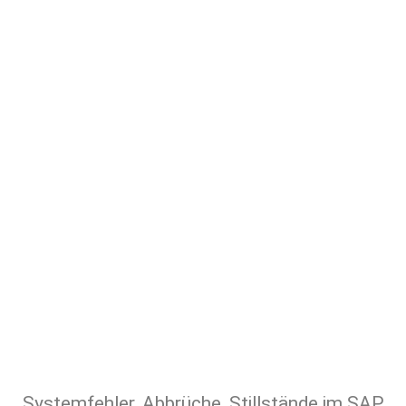
fehlerhaften Transporten! Das
Gesamtpaket rund um Governance- und
Compliance-gerechtes
Transportmanagement in komplexen
SAP-Landschaften.
Systemfehler, Abbrüche, Stillstände im SAP