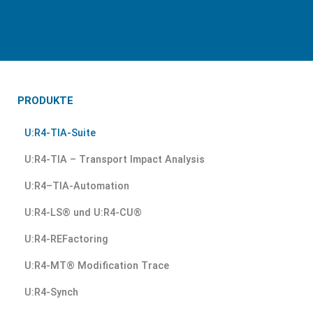
PRODUKTE
U:R4-TIA-Suite
U:R4-TIA – Transport Impact Analysis
U:R4–TIA-Automation
U:R4-LS® und U:R4-CU®
U:R4-REFactoring
U:R4-MT® Modification Trace
U:R4-Synch